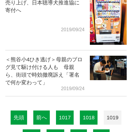
売り上げ、日本聴導犬推進協に
寄付へ
2019/09/24
＜熊谷小4ひき逃げ＞母親のブロ
グ見て駆け付ける人も 母親
ら、街頭で時効撤廃訴え「署名
で何か変わって」
2019/09/24
先頭
前へ
1017
1018
1019