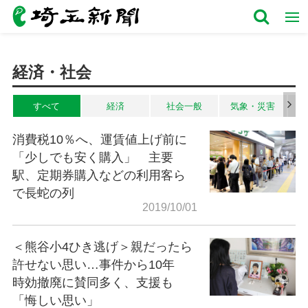
経済・社会
すべて
経済
社会一般
気象・災害
消費税10％へ、運賃値上げ前に
「少しでも安く購入」 主要
駅、定期券購入などの利用客ら
で長蛇の列
2019/10/01
＜熊谷小4ひき逃げ＞親だったら
許せない思い…事件から10年
時効撤廃に賛同多く、支援も
「悔しい思い」