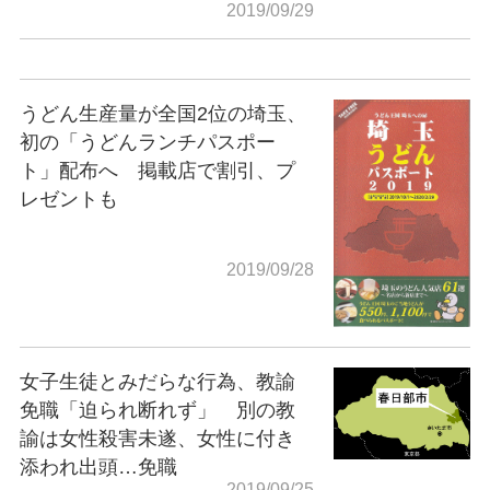
2019/09/29
うどん生産量が全国2位の埼玉、
初の「うどんランチパスポー
ト」配布へ 掲載店で割引、プ
レゼントも
2019/09/28
女子生徒とみだらな行為、教諭
免職「迫られ断れず」 別の教
諭は女性殺害未遂、女性に付き
添われ出頭…免職
2019/09/25