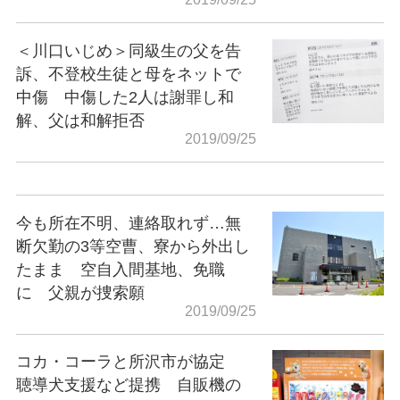
＜川口いじめ＞同級生の父を告
訴、不登校生徒と母をネットで
中傷 中傷した2人は謝罪し和
解、父は和解拒否
2019/09/25
今も所在不明、連絡取れず…無
断欠勤の3等空曹、寮から外出し
たまま 空自入間基地、免職
に 父親が捜索願
2019/09/25
コカ・コーラと所沢市が協定
聴導犬支援など提携 自販機の