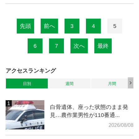
先頭
前へ
3
4
5
6
7
次へ
最終
アクセスランキング
日別
週間
月間
白骨遺体、座った状態のまま発
見…農作業男性が110番通...
2026/08/08