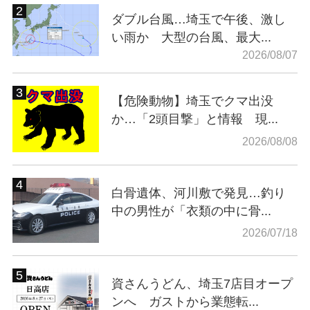
ダブル台風…埼玉で午後、激し
い雨か 大型の台風、最大...
2026/08/07
【危険動物】埼玉でクマ出没
か…「2頭目撃」と情報 現...
2026/08/08
白骨遺体、河川敷で発見…釣り
中の男性が「衣類の中に骨...
2026/07/18
資さんうどん、埼玉7店目オープ
ンへ ガストから業態転...