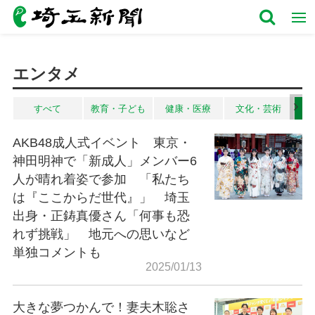
エンタメ
すべて
教育・子ども
健康・医療
文化・芸術
AKB48成人式イベント 東京・
神田明神で「新成人」メンバー6
人が晴れ着姿で参加 「私たち
は『ここからだ世代』」 埼玉
出身・正鋳真優さん「何事も恐
れず挑戦」 地元への思いなど
単独コメントも
2025/01/13
大きな夢つかんで！妻夫木聡さ