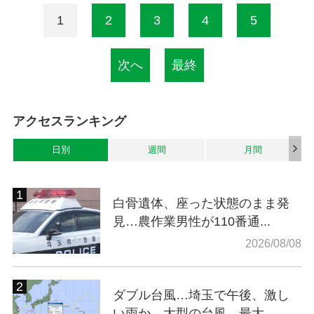
1
2
3
4
5
次へ
最終
アクセスランキング
日別
週間
月間
白骨遺体、座った状態のまま発
見…農作業男性が110番通...
2026/08/08
ダブル台風…埼玉で午後、激し
い雨か 大型の台風、最大...