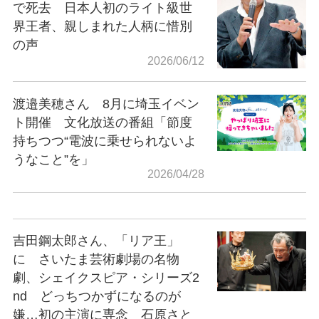
で死去 日本人初のライト級世
界王者、親しまれた人柄に惜別
の声
2026/06/12
渡邉美穂さん 8月に埼玉イベン
ト開催 文化放送の番組「節度
持ちつつ“電波に乗せられないよ
うなこと”を」
2026/04/28
吉田鋼太郎さん、「リア王」
に さいたま芸術劇場の名物
劇、シェイクスピア・シリーズ2
nd どっちつかずになるのが
嫌…初の主演に専念 石原さと