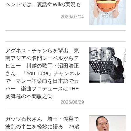
ベントでは、裏話やWiiの実況も
2026/07/04
アグネス・チャンらを輩出…東
南アジアの名門レーベルからデ
ビュー 川越の歌手・沼田浩正
さん、「You Tube」チャンネル
で マレー語楽曲を日本語でカ
バー 楽曲プロデュースはTHE
虎舞竜の本間敏之氏
2026/06/29
ガッツ石松さん、埼玉・鴻巣で
波乱の半生を軽妙に語る 76歳