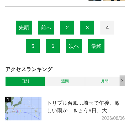
先頭
前へ
2
3
4
5
6
次へ
最終
アクセスランキング
日別
週間
月間
トリプル台風…埼玉で午後、激
しい雨か きょう6日、大...
2026/08/06