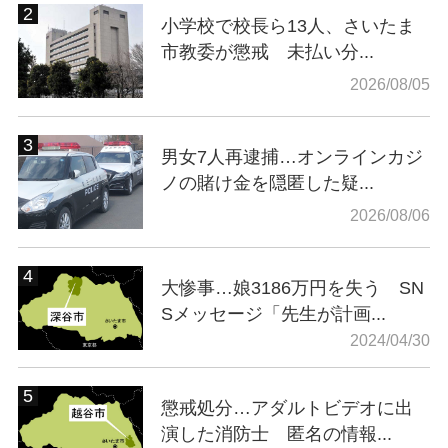
小学校で校長ら13人、さいたま
市教委が懲戒 未払い分...
2026/08/05
男女7人再逮捕…オンラインカジ
ノの賭け金を隠匿した疑...
2026/08/06
大惨事…娘3186万円を失う SN
Sメッセージ「先生が計画...
2024/04/30
懲戒処分…アダルトビデオに出
演した消防士 匿名の情報...