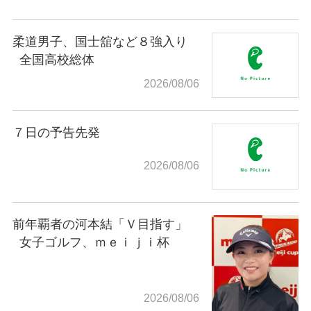
柔道男子、国士舘など８強入り
全国高校総体
2026/08/06
７日の予告先発
2026/08/06
前年覇者の河本結「Ｖ目指す」
女子ゴルフ、ｍｅｉｊｉ杯
2026/08/06