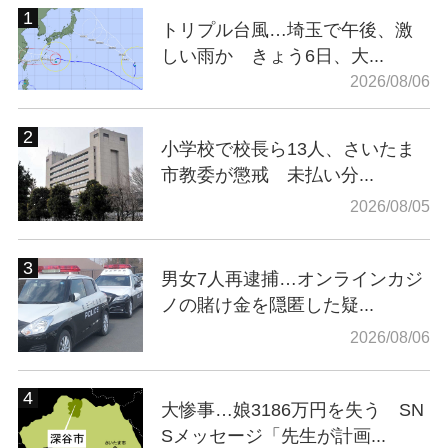
トリプル台風…埼玉で午後、激
しい雨か きょう6日、大...
2026/08/06
小学校で校長ら13人、さいたま
市教委が懲戒 未払い分...
2026/08/05
男女7人再逮捕…オンラインカジ
ノの賭け金を隠匿した疑...
2026/08/06
大惨事…娘3186万円を失う SN
Sメッセージ「先生が計画...