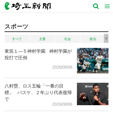
スポーツ
すべて
主要
社会
政治
東筑１―５神村学園
神村学園が
投打で圧倒
2026/08/06
八村塁、ロス五輪「一番の目
標」
バスケ、２年ぶり代表復帰
で
2026/08/06