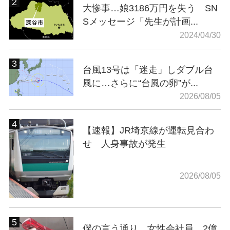
大惨事…娘3186万円を失う SN
Sメッセージ「先生が計画...
2024/04/30
台風13号は「迷走」しダブル台
風に…さらに“台風の卵”が...
2026/08/05
【速報】JR埼京線が運転見合わ
せ 人身事故が発生
2026/08/05
僕の言う通り…女性会社員、2億