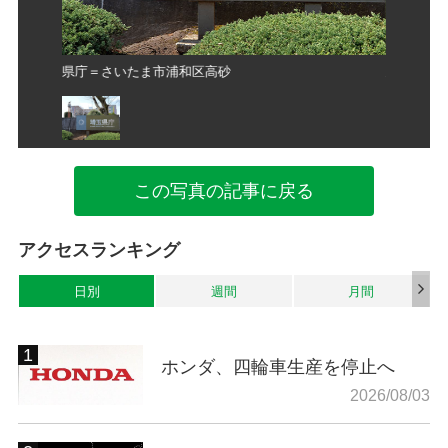
県庁＝さいたま市浦和区高砂
県庁＝さ
この写真の記事に戻る
アクセスランキング
日別
週間
月間
ホンダ、四輪車生産を停止へ
2026/08/03