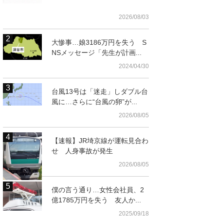
2026/08/03
大惨事…娘3186万円を失う S
NSメッセージ「先生が計画...
2024/04/30
台風13号は「迷走」しダブル台
風に…さらに“台風の卵”が...
t
2026/08/05
【速報】JR埼京線が運転見合わ
せ 人身事故が発生
2026/08/05
僕の言う通り…女性会社員、2
億1785万円を失う 友人か...
2025/09/18