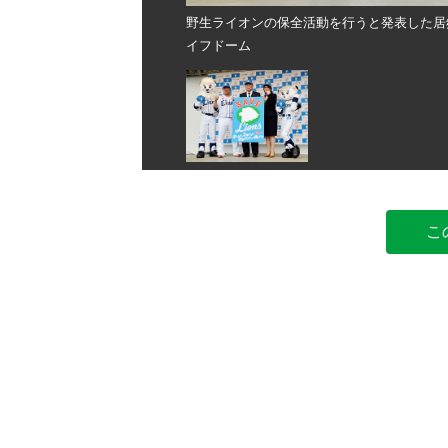
手（同左）ら＝所沢市のメットラ
野生ライオンの保全活動を行うと発表した居
イフドーム
こ