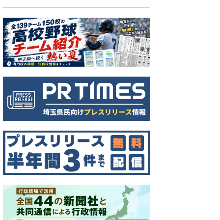
ンの保全活動を行うと発表した居郷肇球団社長（中央）や山川選手（同左）