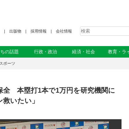
出版物
採用情報
会社情報
まちの話題
行政・政治
経済・社会
教育・ラ
スポーツ
全 本塁打1本で1万円を研究機関に
ン救いたい」