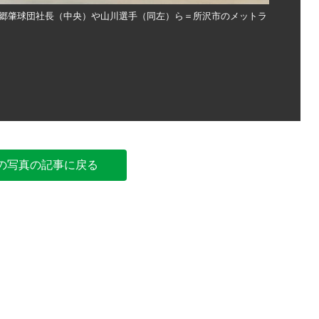
郷肇球団社長（中央）や山川選手（同左）ら＝所沢市のメットラ
野生ライオ
イフドーム
の写真の記事に戻る