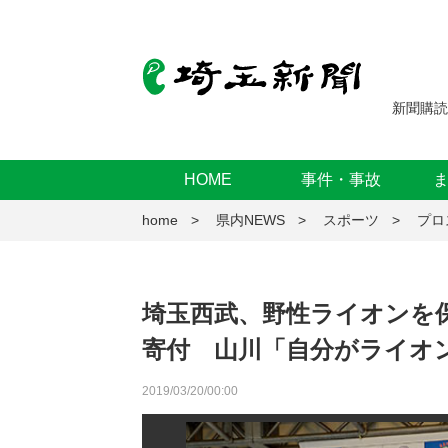
新聞購読
HOME
事件・事故
home
県内NEWS
スポーツ
プロ
埼玉西武、野性ライオンを保
寄付 山川「自分がライオ
2019/03/20/00:00