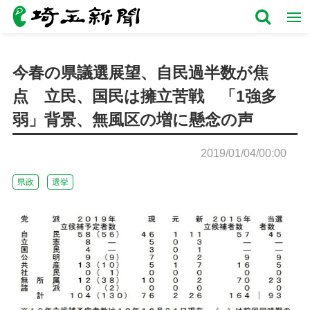
今春の県議選展望、自民過半数が焦
点 立民、国民は擁立苦戦 「1強多
弱」背景、無風区の増に懸念の声
2019/01/04/00:00
県政
選挙