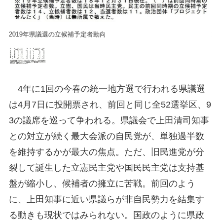
2019年県議選の立候補予定者動向
2
4年に1回の今春の統一地方選で行われる県議選
は4月7日に投開票され、前回と同じ全52選挙区、9
3の議席を巡って争われる。県議会で上田清司知事
との対立が続く最大会派の自民党が、単独過半数
を維持するかが最大の焦点。ただ、旧民進党が分
裂して誕生した立憲民主党や国民民主党は支持基
盤が縮小し、候補者の擁立に苦戦。前回のよう
に、上田知事に近い県議らが非自民勢力を結集す
る動きも現状ではみられない。国政のように県政