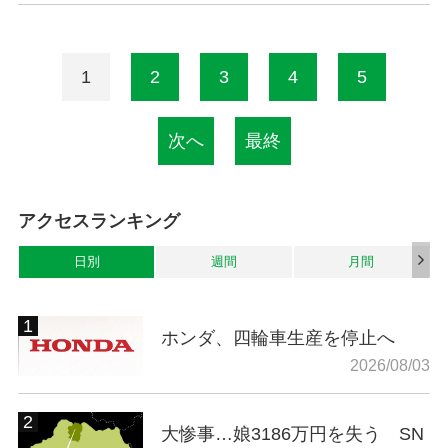
1
2
3
4
5
次へ
最終
アクセスランキング
日別
週間
月間
ホンダ、四輪車生産を停止へ
2026/08/03
大惨事…娘3186万円を失う SN