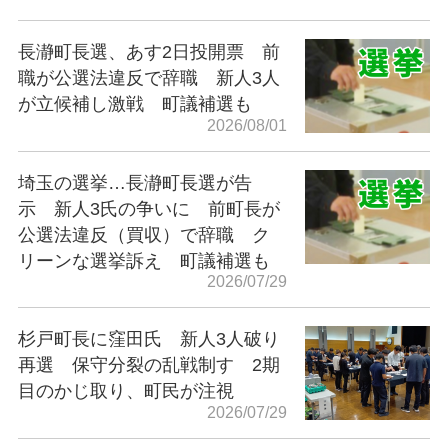
長瀞町長選、あす2日投開票 前
職が公選法違反で辞職 新人3人
が立候補し激戦 町議補選も
2026/08/01
埼玉の選挙…長瀞町長選が告
示 新人3氏の争いに 前町長が
公選法違反（買収）で辞職 ク
リーンな選挙訴え 町議補選も
2026/07/29
杉戸町長に窪田氏 新人3人破り
再選 保守分裂の乱戦制す 2期
目のかじ取り、町民が注視
2026/07/29