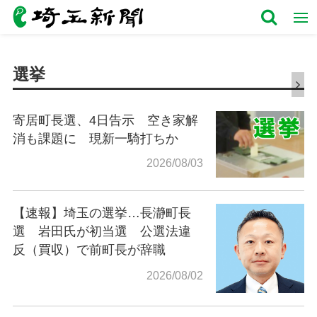
選挙
寄居町長選、4日告示 空き家解
消も課題に 現新一騎打ちか
2026/08/03
【速報】埼玉の選挙…長瀞町長
選 岩田氏が初当選 公選法違
反（買収）で前町長が辞職
2026/08/02