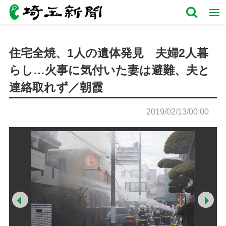
住宅全焼、1人の遺体発見 夫婦2人暮
らし…火事に気付いた妻は避難、夫と
連絡取れず／朝霞
2019/02/13/00:00
Prev
Ne