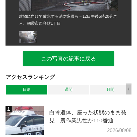
時20分ご
建物に向けて放水する消防隊員ら＝12日午後5時20分ご
建物に向け
ろ、朝霞市西弁財1丁目
ろ、朝霞
この写真の記事に戻る
アクセスランキング
日別
週間
月間
白骨遺体、座った状態のまま発
見…農作業男性が110番通...
2026/08/08