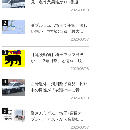
見…農作業男性が110番通...
2026/08/08
ダブル台風…埼玉で午後、激し
い雨か 大型の台風、最大...
2026/08/07
【危険動物】埼玉でクマ出没
か…「2頭目撃」と情報 現...
2026/08/08
白骨遺体、河川敷で発見…釣り
中の男性が「衣類の中に骨...
2026/07/18
資さんうどん、埼玉7店目オー
プンへ ガストから業態転...
t
2026/08/07