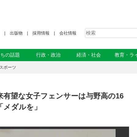
出版物
採用情報
会社情報
まちの話題
行政・政治
経済・社会
教育・ラ
スポーツ
来有望な女子フェンサーは与野高の16
「メダルを」