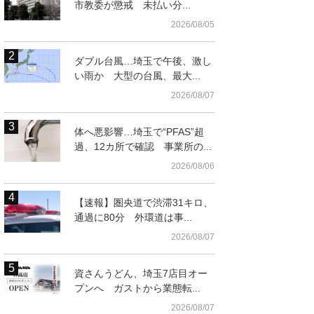
市教委が懲戒 未払い分...
2026/08/05
ダブル台風…埼玉で午後、激し
い雨か 大型の台風、最大...
2026/08/07
体へ悪影響…埼玉で“PFAS”超
t
過、12カ所で確認 事業所の...
2026/08/06
【速報】圏央道で渋滞31キロ、
通過に80分 外環道は事...
2026/08/07
資さんうどん、埼玉7店目オー
プンへ ガストから業態転...
巣市東
2026/08/07