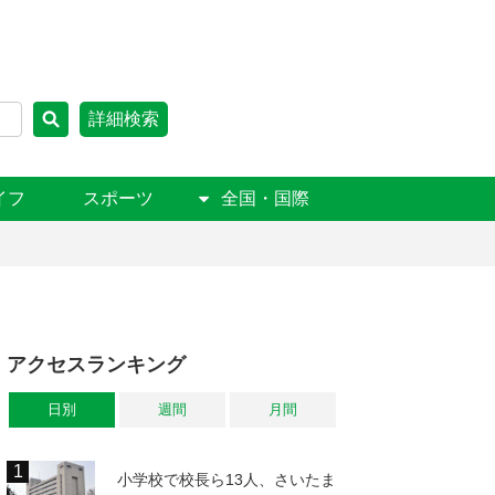
詳細検索
イフ
スポーツ
全国・国際
アクセスランキング
日別
週間
月間
小学校で校長ら13人、さいたま