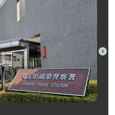
Nex
鴻巣署＝鴻