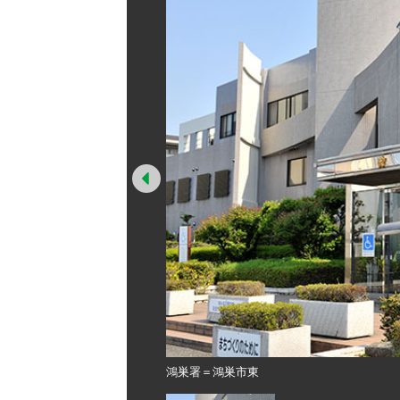
Prev
鴻巣署＝鴻巣市東