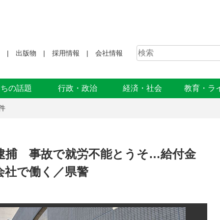
出版物
採用情報
会社情報
まちの話題
行政・政治
経済・社会
教育・ラ
件
逮捕 事故で就労不能とうそ…給付金
会社で働く／県警