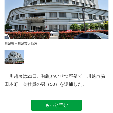
川越署＝川越市大仙波
川
川越署は23日、強制わいせつ容疑で、川越市脇
田本町、会社員の男（50）を逮捕した。
もっと読む