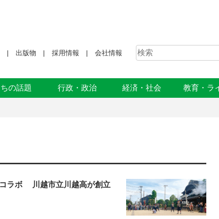
出版物
採用情報
会社情報
まちの話題
行政・政治
経済・社会
教育・ラ
とコラボ 川越市立川越高が創立