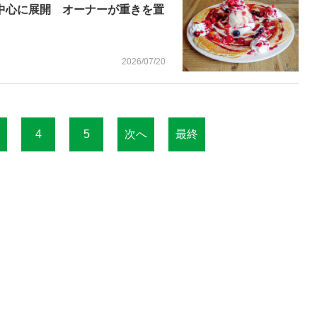
ーキを中心に展開 オーナーが重きを置
2026/07/20
4
5
次へ
最終