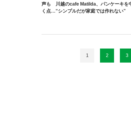
声も 川越のcafe Matilda、パンケ
く点…“シンプルだが家庭では作れない”
1
2
3