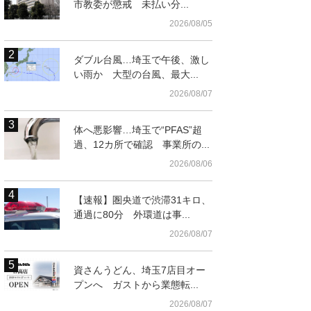
市教委が懲戒 未払い分...
2026/08/05
ダブル台風…埼玉で午後、激し
い雨か 大型の台風、最大...
2026/08/07
体へ悪影響…埼玉で“PFAS”超
過、12カ所で確認 事業所の...
2026/08/06
【速報】圏央道で渋滞31キロ、
通過に80分 外環道は事...
2026/08/07
資さんうどん、埼玉7店目オー
プンへ ガストから業態転...
2026/08/07