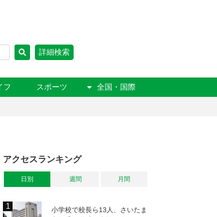
詳細検索
イフ
スポーツ
全国・国際
アクセスランキング
日別
週間
月間
小学校で校長ら13人、さいたま