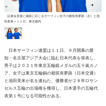
池
記者会見後に撮影に応じるサーフィン女子の都筑有夢路（左）と池
記
田美来＝１１日、東京都内
田
日本サーフィン連盟は１１日、９月開幕の愛
知・名古屋アジア大会に臨む日本代表を発表し、
男子は２０２１年東京五輪銀メダルの五十嵐カノ
ア、女子は東京五輪銅の都筑有夢路（日本交通）
と池田美来が名を連ねた。優勝者が２８年ロサン
ゼルス五輪の出場権を獲得し、日本選手の五輪代
表第１号になる可能性がある。