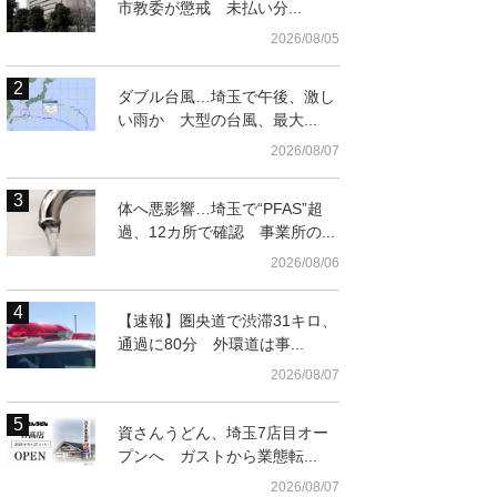
市教委が懲戒 未払い分...
2026/08/05
ダブル台風…埼玉で午後、激し
い雨か 大型の台風、最大...
2026/08/07
体へ悪影響…埼玉で“PFAS”超
過、12カ所で確認 事業所の...
2026/08/06
より）
クマイメージ
【速報】圏央道で渋滞31キロ、
通過に80分 外環道は事...
2026/08/07
資さんうどん、埼玉7店目オー
プンへ ガストから業態転...
2026/08/07