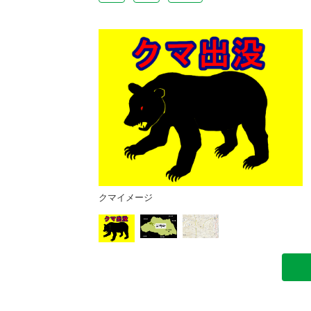
Pより）
クマイメージ