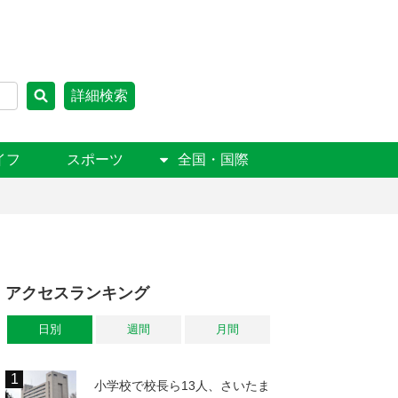
詳細検索
イフ
スポーツ
全国・国際
アクセスランキング
日別
週間
月間
小学校で校長ら13人、さいたま