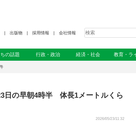
出版物
採用情報
会社情報
まちの話題
行政・政治
経済・社会
教育・ラ
件
3日の早朝4時半 体長1メートルくら
2026/05/23/11:32