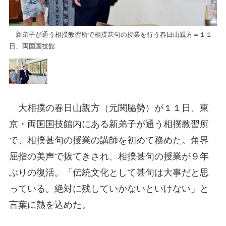
１
新弟子が通う相撲教習所で相撲甚句の授業を行う春日山親方＝１１
新
日、両国国技館
日
大相撲の春日山親方（元関脇勢）が１１日、東
京・両国国技館内にある新弟子が通う相撲教習所
で、相撲甚句の授業の講師を初めて務めた。角界
屈指の美声で抜てきされ、相撲甚句の授業が９年
ぶりの復活。「伝統文化として甚句は大事だと思
っている。絶対に残していかないといけない」と
言葉に熱を込めた。