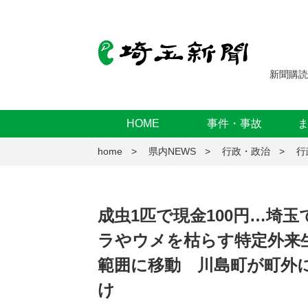
新聞購読
HOME
事件・事故
home
県内NEWS
行政・政治
行
成虫1匹で現金100円…埼
ラやウメを枯らす特定外来
範囲に移動 川島町が町外
け