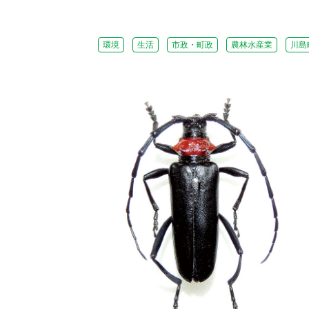
環境
生活
市政・町政
農林水産業
川島