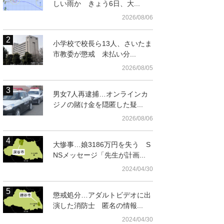
しい雨か きょう6日、大...
2026/08/06
小学校で校長ら13人、さいたま
市教委が懲戒 未払い分...
2026/08/05
男女7人再逮捕…オンラインカ
ジノの賭け金を隠匿した疑...
2026/08/06
大惨事…娘3186万円を失う S
NSメッセージ「先生が計画...
2024/04/30
懲戒処分…アダルトビデオに出
演した消防士 匿名の情報...
2024/04/30