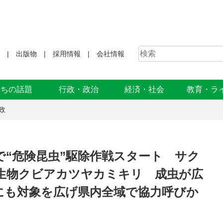
出版物
採用情報
会社情報
まちの話題
行政・政治
経済・社会
教育・ラ
政
玉で“危険昆虫”駆除作戦スタート サク
生物クビアカツヤカミキリ 成虫が広
にも対象を広げ県内全域で協力呼びか