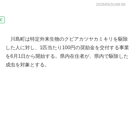
2026/05/31/08:09
町
川島町は特定外来生物のクビアカツヤカミキリを駆除
した人に対し、1匹当たり100円の奨励金を交付する事業
を6月1日から開始する。県内在住者が、県内で駆除した
成虫を対象とする。
川島町の位置
川島町役場