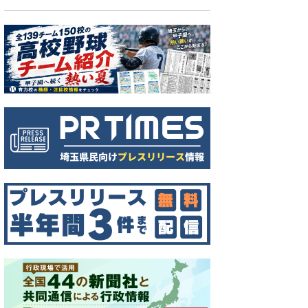
クビアカツヤカミキリの成虫。体長は25～40ミリ
程度になる（県環境科学国際センター提供）