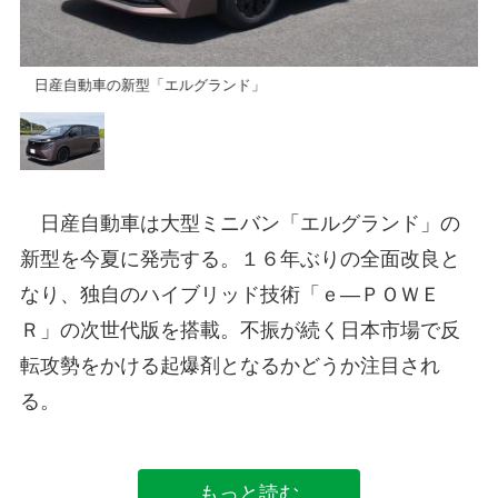
日産自動車の新型「エルグランド」
日
日産自動車は大型ミニバン「エルグランド」の
新型を今夏に発売する。１６年ぶりの全面改良と
なり、独自のハイブリッド技術「ｅ―ＰＯＷＥ
Ｒ」の次世代版を搭載。不振が続く日本市場で反
転攻勢をかける起爆剤となるかどうか注目され
る。
もっと読む