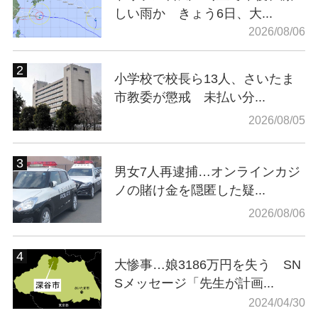
しい雨か きょう6日、大...
2026/08/06
小学校で校長ら13人、さいたま
市教委が懲戒 未払い分...
2026/08/05
男女7人再逮捕…オンラインカジ
ノの賭け金を隠匿した疑...
2026/08/06
大惨事…娘3186万円を失う SN
Sメッセージ「先生が計画...
2024/04/30