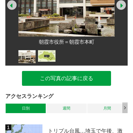
Prev
Ne
朝霞市役所＝朝霞市本町
この写真の記事に戻る
アクセスランキング
日別
週間
月間
トリプル台風…埼玉で午後、激