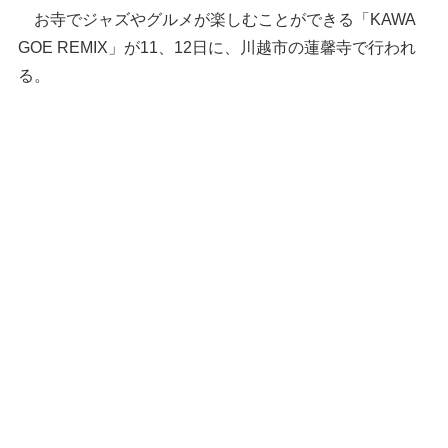
お寺でジャズやグルメが楽しむことができる「KAWA
GOE REMIX」が11、12日に、川越市の蓮馨寺で行われ
る。
蓮馨寺がある川越市連雀町の周辺（国土地理院HP
より）
KAWAGOE REMIXのチ