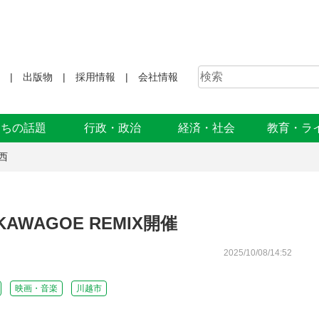
出版物
採用情報
会社情報
まちの話題
行政・政治
経済・社会
教育・ラ
西
WAGOE REMIX開催
2025/10/08/14:52
映画・音楽
川越市