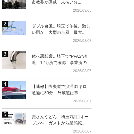
市教委が懲戒 未払い分...
2026/08/05
ダブル台風…埼玉で午後、激し
い雨か 大型の台風、最大...
2026/08/07
体へ悪影響…埼玉で“PFAS”超
過、12カ所で確認 事業所の...
2026/08/06
【速報】圏央道で渋滞31キロ、
通過に80分 外環道は事...
2026/08/07
資さんうどん、埼玉7店目オー
プンへ ガストから業態転...
2026/08/07
ラシ（小江戸川越観光協