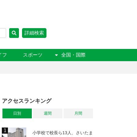
詳細検索
イフ
スポーツ
全国・国際
アクセスランキング
日別
週間
月間
小学校で校長ら13人、さいたま