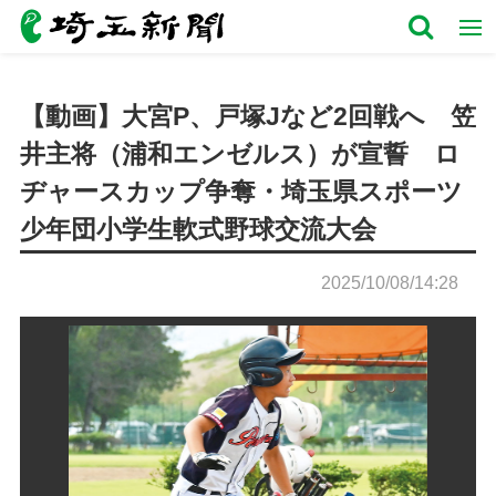
【動画】大宮P、戸塚Jなど2回戦へ 笠
井主将（浦和エンゼルス）が宣誓 ロ
ヂャースカップ争奪・埼玉県スポーツ
少年団小学生軟式野球交流大会
2025/10/08/14:28