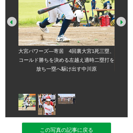
上げた
Prev
Ne
大宮パワーズ―寄居 4回裏大宮1死三塁、
コールド勝ちを決める左越え適時二塁打を
放ち一塁へ駆け出す中川原
元気よ
この写真の記事に戻る