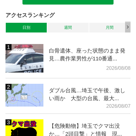
アクセスランキング
日別
週間
月間
白骨遺体、座った状態のまま発
見…農作業男性が110番通...
2026/08/08
ダブル台風…埼玉で午後、激し
い雨か 大型の台風、最大...
2026/08/07
【危険動物】埼玉でクマ出没
か…「2頭目撃」と情報 現...