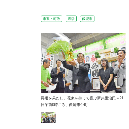
市政・町政
選挙
飯能市
て喜ぶ新井重治氏＝21
再選を果たし、花束を持って喜ぶ新井重治氏＝21
町
日午前0時ごろ、飯能市仲町