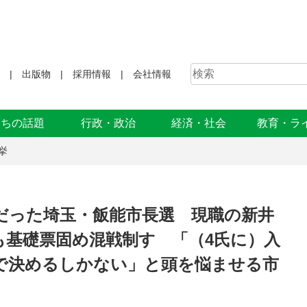
出版物
採用情報
会社情報
まちの話題
行政・政治
経済・社会
教育・ラ
挙
だった埼玉・飯能市長選 現職の新井
も基礎票固め混戦制す 「（4氏に）入
で決めるしかない」と頭を悩ませる市