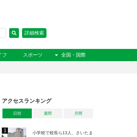
詳細検索
イフ
スポーツ
全国・国際
アクセスランキング
日別
週間
月間
小学校で校長ら13人、さいたま