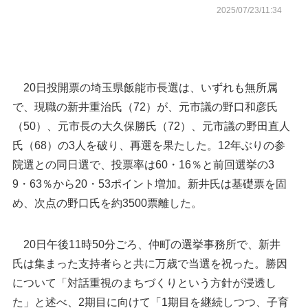
2025/07/23/11:34
20日投開票の埼玉県飯能市長選は、いずれも無所属
で、現職の新井重治氏（72）が、元市議の野口和彦氏
（50）、元市長の大久保勝氏（72）、元市議の野田直人
氏（68）の3人を破り、再選を果たした。12年ぶりの参
院選との同日選で、投票率は60・16％と前回選挙の3
9・63％から20・53ポイント増加。新井氏は基礎票を固
め、次点の野口氏を約3500票離した。
再選を果たし、花束を持って喜ぶ新井重治氏＝21
20日午後11時50分ごろ、仲町の選挙事務所で、新井
日午前0時ごろ、飯能市仲町
氏は集まった支持者らと共に万歳で当選を祝った。勝因
について「対話重視のまちづくりという方針が浸透し
た」と述べ、2期目に向けて「1期目を継続しつつ、子育