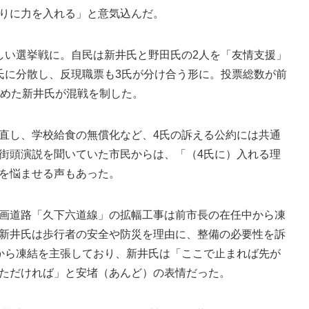
りに力を入れる」と意気込んだ。
い選挙戦に。自民は新井氏と野田氏の2人を「友情支援」
氏に分散し、反現職票も3氏が分け合う形に。投票総数が前
固めた新井氏が混戦を制した。
直し、学校給食の無償化など、4氏の訴える公約には共通
街頭演説を聞いていた市民からは、「（4氏に）入れる理
を悩ませる声もあった。
画道路「久下六道線」の拡幅工事は前市長の在任中から凍
新井氏は歩行者の安全や防災を理由に、整備の必要性を訴
から凍結を主張しており、新井氏は「ここで止まれば先が
ただければ」と安堵（あんど）の表情だった。