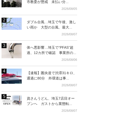
市教委が懲戒 未払い分...
2026/08/05
ダブル台風…埼玉で午後、激し
い雨か 大型の台風、最大...
2026/08/07
体へ悪影響…埼玉で“PFAS”超
過、12カ所で確認 事業所の...
2026/08/06
【速報】圏央道で渋滞31キロ、
通過に80分 外環道は事...
2026/08/07
資さんうどん、埼玉7店目オー
プンへ ガストから業態転...
2026/08/07