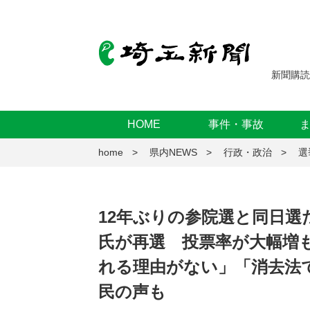
新聞購読
HOME
事件・事故
home
県内NEWS
行政・政治
選
12年ぶりの参院選と同日選
氏が再選 投票率が大幅増
れる理由がない」「消去法
民の声も