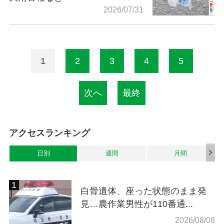
2026/07/31
1
2
3
4
5
次へ
最終
アクセスランキング
日別
週間
月間
白骨遺体、座った状態のまま発
見…農作業男性が110番通...
2026/08/08