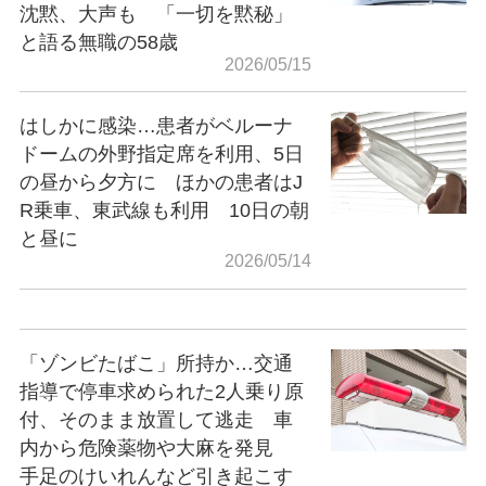
沈黙、大声も 「一切を黙秘」
と語る無職の58歳
2026/05/15
はしかに感染…患者がベルーナ
ドームの外野指定席を利用、5日
の昼から夕方に ほかの患者はJ
R乗車、東武線も利用 10日の朝
と昼に
2026/05/14
「ゾンビたばこ」所持か…交通
指導で停車求められた2人乗り原
付、そのまま放置して逃走 車
内から危険薬物や大麻を発見
手足のけいれんなど引き起こす