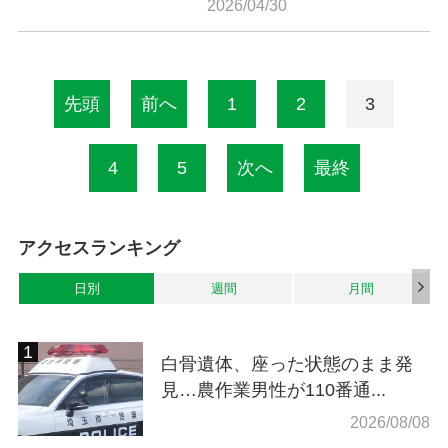
2026/04/30
先頭
前へ
1
2
3
4
5
次へ
最終
アクセスランキング
日別
週間
月間
白骨遺体、座った状態のまま発
見…農作業男性が110番通...
2026/08/08