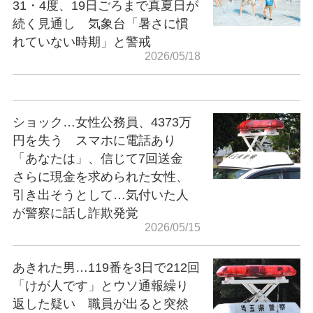
31・4度、19日ごろまで真夏日が
続く見通し 気象台「暑さに慣
れていない時期」と警戒
2026/05/18
ショック…女性公務員、4373万
円を失う スマホに電話あり
「あなたは」、信じて7回送金
さらに現金を求められた女性、
引き出そうとして…気付いた人
が警察に話し詐欺発覚
2026/05/15
あきれた男…119番を3日で212回
「けが人です」とウソ通報繰り
返した疑い 職員が出ると突然