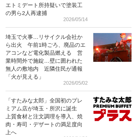
エトミデート所持疑いで塗装工
の男ら2人再逮捕
2026/05/14
埼玉で火事…リサイクル会社か
ら出火 午前1時ごろ、廃品のエ
アコンなど電化製品燃える 営
業時間外で施錠…壁に囲われた
無人の敷地内 近隣住民が通報
「火が見える」
2026/05/02
「すたみな太郎」全国初のプレ
ミアム店が埼玉・所沢に誕生
上質食材と注文調理を導入、焼
肉・寿司・デザートの満足度向
上へ