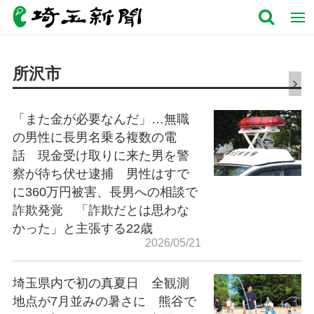
所沢市
「また金が必要なんだ」…無職
の男性に長男名乗る複数の電
話 現金受け取りに来た男を警
察が待ち伏せ逮捕 男性はすで
に360万円被害、長男への相談で
詐欺発覚 「詐欺だとは思わな
かった」と主張する22歳
2026/05/21
埼玉県内で初の真夏日 全観測
地点が7月並みの暑さに 熊谷で