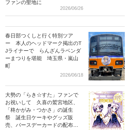
ファンの聖地に
2026/06/26
春日部つくしと行く特別ツア
ー 本人のヘッドマーク掲出のT
Jライナーで らんざんラベンダ
ーまつりを堪能 埼玉県・嵐山
町
2026/06/18
大勢の「らき☆すた」ファンで
お祝いして 久喜の鷲宮地区、
「柊かがみ・つかさ」の誕生
祭 誕生日ケーキやグッズ販
売、バースデーカードの配布…