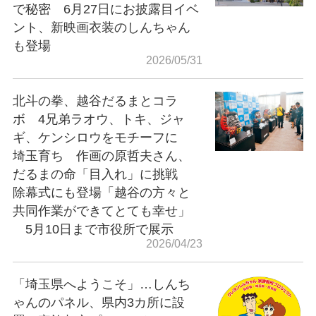
で秘密 6月27日にお披露目イベ
ント、新映画衣装のしんちゃん
も登場
2026/05/31
北斗の拳、越谷だるまとコラ
ボ 4兄弟ラオウ、トキ、ジャ
ギ、ケンシロウをモチーフに
埼玉育ち 作画の原哲夫さん、
だるまの命「目入れ」に挑戦
除幕式にも登場「越谷の方々と
共同作業ができてとても幸せ」
5月10日まで市役所で展示
2026/04/23
「埼玉県へようこそ」…しんち
ゃんのパネル、県内3カ所に設