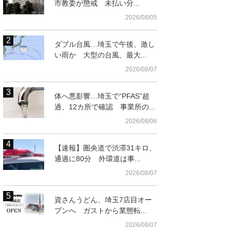
市教委が懲戒 未払い分...
2026/08/05
ダブル台風…埼玉で午後、激し
い雨か 大型の台風、最大...
2026/08/07
体へ悪影響…埼玉で“PFAS”超
過、12カ所で確認 事業所の...
2026/08/06
【速報】圏央道で渋滞31キロ、
通過に80分 外環道は事...
2026/08/07
資さんうどん、埼玉7店目オー
プンへ ガストから業態転...
2026/08/07