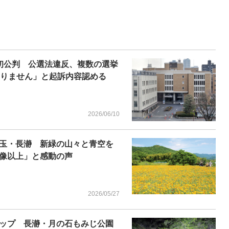
初公判 公選法違反、複数の選挙
ありません」と起訴内容認める
2026/06/10
玉・長瀞 新緑の山々と青空を
像以上」と感動の声
2026/05/27
ップ 長瀞・月の石もみじ公園