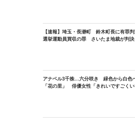
【速報】埼玉・長瀞町 鈴木町長に有罪判
選挙運動員買収の罪 さいたま地裁が判決
アナベル3千株…六分咲き 緑色から白色
「花の里」 俳優女性「きれいですごくい