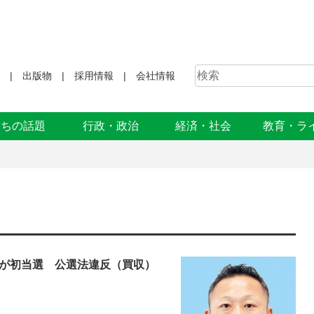
出版物
採用情報
会社情報
まちの話題
行政・政治
経済・社会
教育・ラ
が初当選 公選法違反（買収）