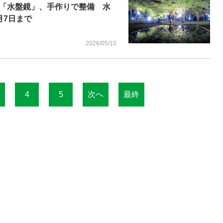
「水盤鏡」、手作りで整備 水
月7日まで
2026/05/10
4
5
次へ
最終