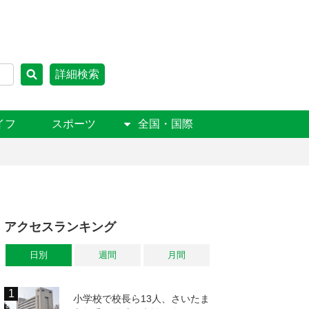
詳細検索
イフ
スポーツ
全国・国際
アクセスランキング
日別
週間
月間
小学校で校長ら13人、さいたま