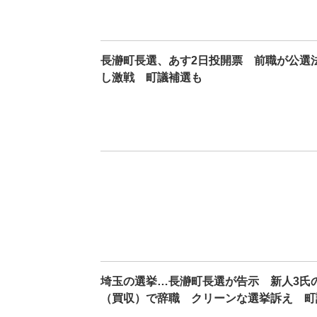
長瀞町長選、あす2日投開票 前職が公選
し激戦 町議補選も
埼玉の選挙…長瀞町長選が告示 新人3氏
（買収）で辞職 クリーンな選挙訴え 町