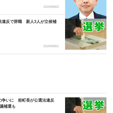
2026/08/02
法違反で辞職 新人3人が立候補
2026/08/01
の争いに 前町長が公選法違反
議補選も