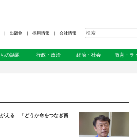
出版物
採用情報
会社情報
まちの話題
行政・政治
経済・社会
教育・ラ
みがえる 「どうか命をつなぎ留