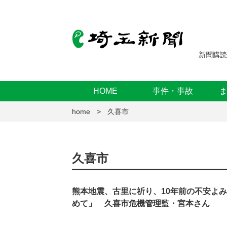
新聞購読
HOME
事件・事故
home
久喜市
久喜市
熊本地震、古里に祈り、10年前の不安よ
めて」 久喜市危機管理監・宮本さん