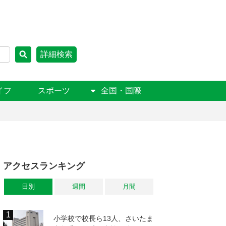
詳細検索
イフ
スポーツ
全国・国際
アクセスランキング
日別
週間
月間
小学校で校長ら13人、さいたま