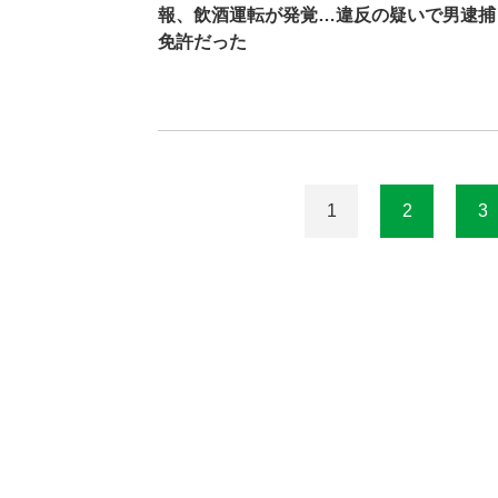
報、飲酒運転が発覚…違反の疑いで男逮捕
免許だった
1
2
3