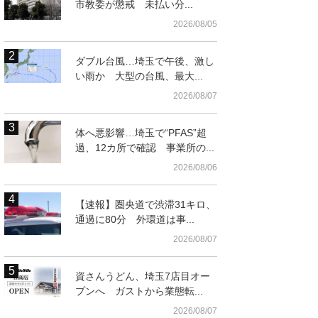
市教委が懲戒 未払い分...
2026/08/05
ダブル台風…埼玉で午後、激し
い雨か 大型の台風、最大...
2026/08/07
体へ悪影響…埼玉で“PFAS”超
過、12カ所で確認 事業所の...
2026/08/06
【速報】圏央道で渋滞31キロ、
通過に80分 外環道は事...
2026/08/07
資さんうどん、埼玉7店目オー
プンへ ガストから業態転...
2026/08/07