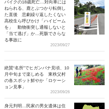
バイクの18歳死亡…対向車には
ねられる、鹿とぶつかり転倒し
た直後 悲劇繰り返したくない
高校生ら呼びかけ「ハイビーム
を」 動物衝突し通報しないと
「当て逃げ」か…死骸でさらな
る事故に
2023/09/27
絶賛“名所”でヒガンバナ見頃、10
月中旬まで楽しめる 東秩父村
の各スポット鮮やか「ロケーシ
ョン見事」
2023/09/26
身元判明…民家の男女遺体は住