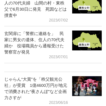
人の70代夫婦 山間の村・東秩
父で6月30日に発見 死因などは
捜査中
2023/07/02
玄関扉に「警察に連絡を」 民
家に男女の遺体、住人の70代夫
婦か 役場職員から通報受けた
警察官が発見
2023/07/01
じゃらん“大賞”を「秩父観光公
社」が受賞 1億4600万円が地元
で消費された“夜さんぽ”など企画
力さすが
2023/06/16