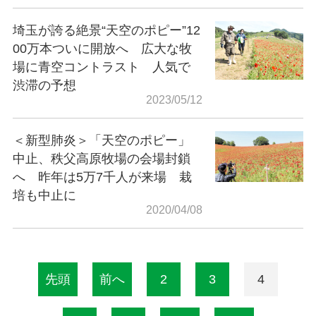
埼玉が誇る絶景“天空のポピー”12
00万本ついに開放へ 広大な牧
場に青空コントラスト 人気で
渋滞の予想
2023/05/12
＜新型肺炎＞「天空のポピー」
中止、秩父高原牧場の会場封鎖
へ 昨年は5万7千人が来場 栽
培も中止に
2020/04/08
先頭
前へ
2
3
4