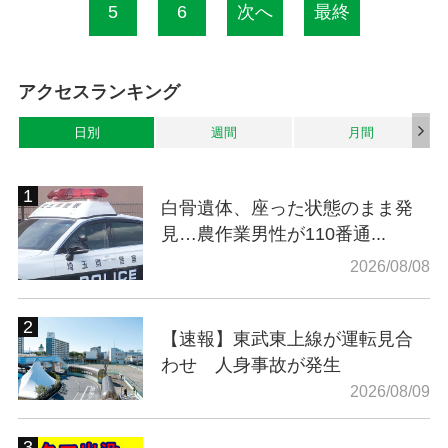
5
6
次へ
最終
アクセスランキング
日別
週間
月間
白骨遺体、座った状態のまま発
見…農作業男性が110番通...
2026/08/08
【速報】東武東上線が運転見合
わせ 人身事故が発生
2026/08/09