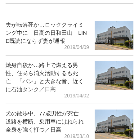
夫が転落死か…ロッククライミ
ング中に 日高の日和田山 LIN
E既読にならず妻が通報
2019/04/09
焼身自殺か…路上で燃える男
性、住民ら消火活動するも死
亡 「バン」と大きな音、近く
に石油タンク／日高
2019/04/02
犬の散歩中、77歳男性が死亡
道路を横断、乗用車にはねられ
全身を強く打つ／日高
2019/03/10