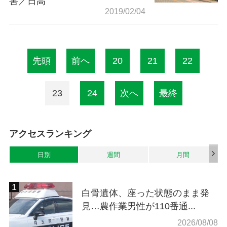
害／日高
2019/02/04
先頭
前へ
20
21
22
23
24
次へ
最終
アクセスランキング
日別
週間
月間
白骨遺体、座った状態のまま発
見…農作業男性が110番通...
2026/08/08