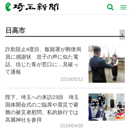
日高市
詐欺阻止4度目、飯能署が郵便局
員に感謝状 息子の声に似た電
話、信じた客が窓口に…見破っ
て通報
2019/05/12
陛下、埼玉への来訪23回 埼玉
国体開会式のご臨席や震災で避
難の被災者慰問、私的旅行では
高麗神社を参拝
2019/04/30