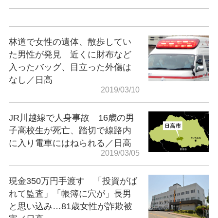
林道で女性の遺体、散歩してい
た男性が発見 近くに財布など
入ったバッグ、目立った外傷は
なし／日高
2019/03/10
JR川越線で人身事故 16歳の男
子高校生が死亡、踏切で線路内
に入り電車にはねられる／日高
2019/03/05
現金350万円手渡す 「投資がば
れて監査」「帳簿に穴が」長男
と思い込み…81歳女性が詐欺被