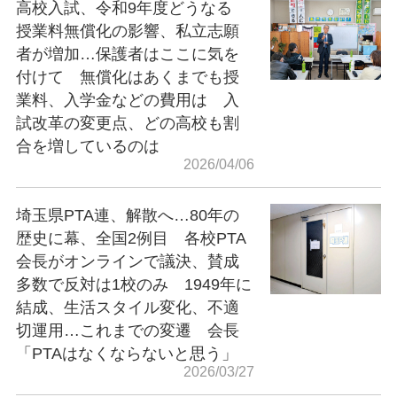
高校入試、令和9年度どうなる
授業料無償化の影響、私立志願
者が増加…保護者はここに気を
付けて 無償化はあくまでも授
業料、入学金などの費用は 入
試改革の変更点、どの高校も割
合を増しているのは
2026/04/06
埼玉県PTA連、解散へ…80年の
歴史に幕、全国2例目 各校PTA
会長がオンラインで議決、賛成
多数で反対は1校のみ 1949年に
結成、生活スタイル変化、不適
切運用…これまでの変遷 会長
「PTAはなくならないと思う」
2026/03/27