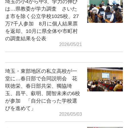
埼玉の小4から中3、学力の伸び
は…県教委が学力調査 さいた
ま市を除く公立学校1025校、27
万7千人参加 8月に個人結果票
を返却、10月に県全体や市町村
の調査結果を公表
2026/05/21
埼玉・東部地区の私立高校が一
堂に…春日部で合同説明会 花
咲徳栄、春日部共栄、獨協埼
玉、昌平、叡明、開智未来の6校
が参加 「自分に合った学校選
びを進めて」
2026/05/03