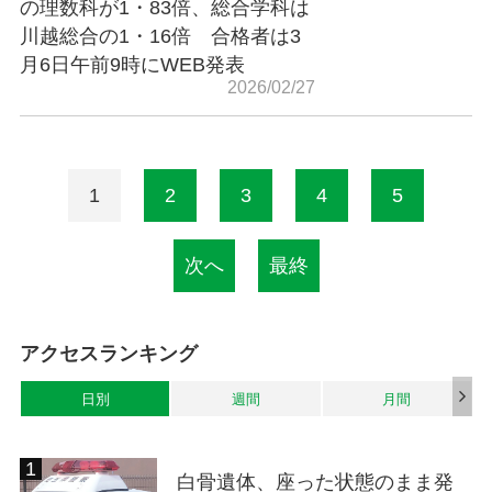
の理数科が1・83倍、総合学科は
川越総合の1・16倍 合格者は3
月6日午前9時にWEB発表
2026/02/27
1
2
3
4
5
次へ
最終
アクセスランキング
日別
週間
月間
白骨遺体、座った状態のまま発