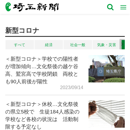
新型コロナ
すべて
経済
社会一般
気象・災害
＜新型コロナ＞学校での陽性者
が増加傾向…文化祭後の越ケ谷
高、鷲宮高で学校閉鎖 両校と
も90人前後が陽性
2023/09/14
＜新型コロナ＞休校…文化祭後
の県立5校で 生徒184人感染の
学校など各校の状況は 活動制
限する予定なし