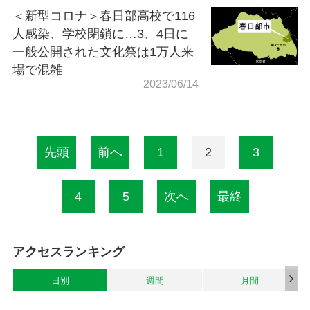
＜新型コロナ＞春日部高校で116
人感染、学校閉鎖に…3、4日に
一般公開された文化祭は1万人来
場で混雑
2023/06/14
先頭
前へ
1
2
3
4
5
次へ
最終
アクセスランキング
日別
週間
月間