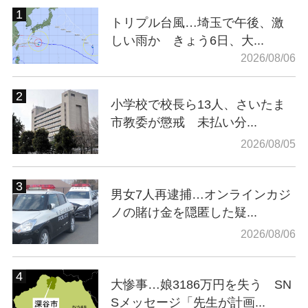
トリプル台風…埼玉で午後、激
しい雨か きょう6日、大...
2026/08/06
小学校で校長ら13人、さいたま
市教委が懲戒 未払い分...
2026/08/05
男女7人再逮捕…オンラインカジ
ノの賭け金を隠匿した疑...
2026/08/06
大惨事…娘3186万円を失う SN
Sメッセージ「先生が計画...