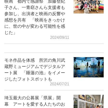
映画 都内で感謝祭 加藤登紀
子さん、一青窈さんら支援者も
参加し、出演者と映画の反響や
感想を共有 「映画をきっかけ
に、世の中が変わる可能性を感
じた」
2024/09/11
モネ作品を体感 所沢の角川武
蔵野ミュージアムでデジタルア
ート展 「睡蓮の池」をイメー
ジしたフォトスポットも
2024/07/21
埼玉最大の公募展「県展」開
幕 アートを愛する人たちのお