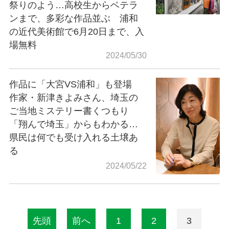
祭りのよう…高校生からベテラ
ンまで、多彩な作品並ぶ 浦和
の近代美術館で6月20日まで、入
場無料
2024/05/30
作品に「大宮VS浦和」も登場
作家・新津きよみさん、埼玉の
ご当地ミステリー書くつもり
「翔んで埼玉」からもわかる…
県民は何でも受け入れる土壌あ
る
2024/05/22
先頭
前へ
1
2
3