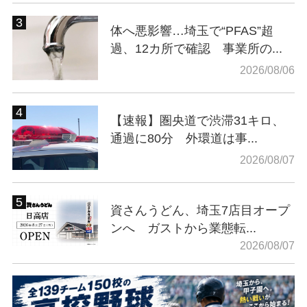
体へ悪影響…埼玉で“PFAS”超
過、12カ所で確認 事業所の...
2026/08/06
【速報】圏央道で渋滞31キロ、
通過に80分 外環道は事...
2026/08/07
資さんうどん、埼玉7店目オープ
ンへ ガストから業態転...
2026/08/07