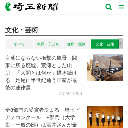
文化・芸術
すべて
教育・子ども
健康・医療
文化・芸術
言葉にならない衝撃の風景 関
東に残る廃墟、荒涼とした山
肌 「人間とは何か」描き続け
る 足尾に半世紀通う画家が最
後の連作展
2024/12/03
全8部門の受賞者決まる 埼玉ピ
アノコンクール F部門（大学
生・一般の部）は酒井さんが金