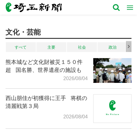
文化・芸能
すべて
主要
社会
政治
熊本城など文化財被災１５０件
超
国名勝、世界遺産の施設も
2026/08/04
西山朋佳が初獲得に王手
将棋の
清麗戦第３局
2026/08/04