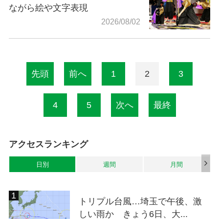
ながら絵や文字表現
2026/08/02
先頭
前へ
1
2
3
4
5
次へ
最終
アクセスランキング
日別
週間
月間
トリプル台風…埼玉で午後、激
しい雨か きょう6日、大...