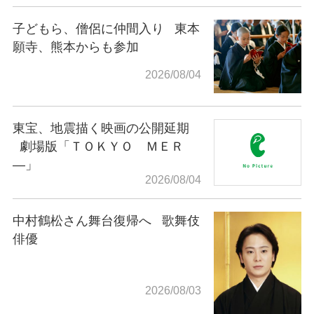
子どもら、僧侶に仲間入り
東本
願寺、熊本からも参加
2026/08/04
東宝、地震描く映画の公開延期
劇場版「ＴＯＫＹＯ ＭＥＲ
―」
2026/08/04
中村鶴松さん舞台復帰へ
歌舞伎
俳優
2026/08/03