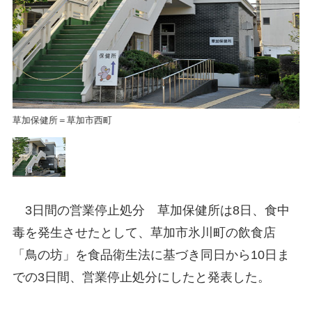
草加保健所＝草加市西町
草
3日間の営業停止処分 草加保健所は8日、食中
毒を発生させたとして、草加市氷川町の飲食店
「鳥の坊」を食品衛生法に基づき同日から10日ま
での3日間、営業停止処分にしたと発表した。