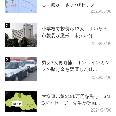
しい雨か きょう6日、大...
2026/08/06
小学校で校長ら13人、さいたま
市教委が懲戒 未払い分...
2026/08/05
男女7人再逮捕…オンラインカジ
ノの賭け金を隠匿した疑...
2026/08/06
大惨事…娘3186万円を失う SN
Sメッセージ「先生が計画...
2024/04/30