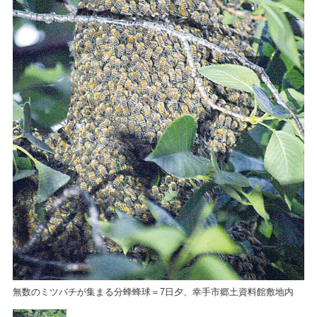
内
無数のミツバチが集まる分蜂蜂球＝7日夕、幸手市郷土資料館敷地内
無