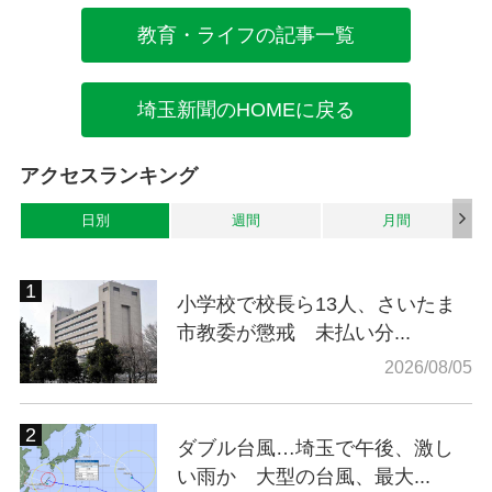
教育・ライフの記事一覧
埼玉新聞のHOMEに戻る
アクセスランキング
日別
週間
月間
小学校で校長ら13人、さいたま
市教委が懲戒 未払い分...
2026/08/05
ダブル台風…埼玉で午後、激し
い雨か 大型の台風、最大...