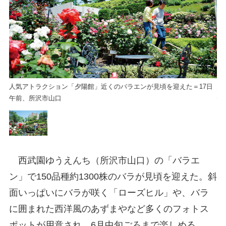
日
人気アトラクション「夕陽館」近くのバラエンが見頃を迎えた＝17日
人
午前、所沢市山口
午
西武園ゆうえんち（所沢市山口）の「バラエ
ン」で150品種約1300株のバラが見頃を迎えた。斜
面いっぱいにバラが咲く「ローズヒル」や、バラ
に囲まれた西洋風のあずまやなど多くのフォトス
ポットが用意され、6月中旬ごろまで楽しめる。