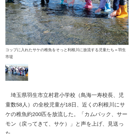
生
コップに入れたサケの稚魚をそっと利根川に放流する児童たち＝羽生
コ
市堤
市
埼玉県羽生市立村君小学校（鳥海一寿校長、児
童数58人）の全校児童が18日、近くの利根川にサ
ケの稚魚約200匹を放流した。「カムバック、サー
モン（戻ってきて、サケ）」と声を上げ、見送っ
た。