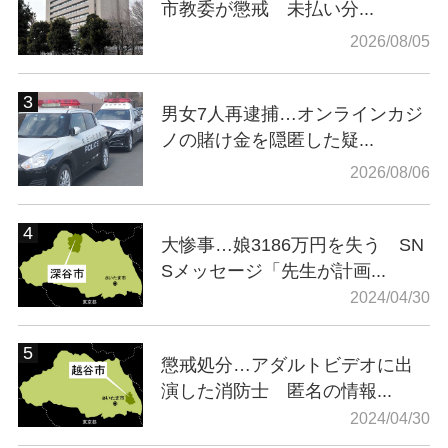
市教委が懲戒 未払い分...
2026/08/05
男女7人再逮捕…オンラインカジ
ノの賭け金を隠匿した疑...
2026/08/06
大惨事…娘3186万円を失う SN
Sメッセージ「先生が計画...
2024/04/30
懲戒処分…アダルトビデオに出
演した消防士 匿名の情報...
2024/04/30