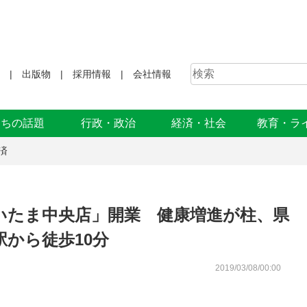
出版物
採用情報
会社情報
まちの話題
行政・政治
経済・社会
教育・ラ
済
いたま中央店」開業 健康増進が柱、県
から徒歩10分
2019/03/08/00:00