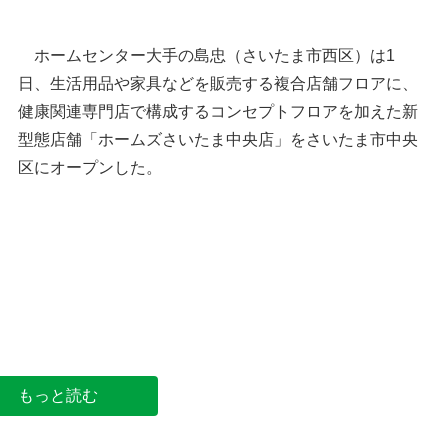
ホームセンター大手の島忠（さいたま市西区）は1
日、生活用品や家具などを販売する複合店舗フロアに、
健康関連専門店で構成するコンセプトフロアを加えた新
型態店舗「ホームズさいたま中央店」をさいたま市中央
区にオープンした。
2階のヘルスモールでは県内初出店となる「タニタ
食堂」などが営業する＝5日午後、さいたま市中央
区の島忠「ホームズさいたま中央店」
もっと読む