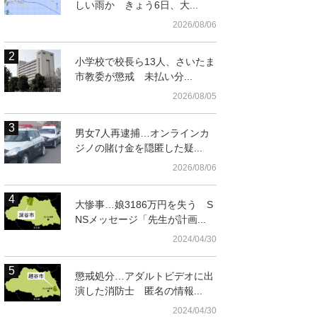
しい雨か きょう6日、大...
2026/08/06
小学校で校長ら13人、さいたま
市教委が懲戒 未払い分...
2026/08/05
男女7人再逮捕…オンラインカ
ジノの賭け金を隠匿した疑...
2026/08/06
大惨事…娘3186万円を失う S
NSメッセージ「先生が計画...
2024/04/30
懲戒処分…アダルトビデオに出
演した消防士 匿名の情報...
2024/04/30