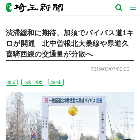
渋滞緩和に期待、加須でバイパス道1キ
ロが開通 北中曽根北大桑線や県道久
喜騎西線の交通量が分散へ
2019/03/07/00:00
生活
市政・町政
加須市