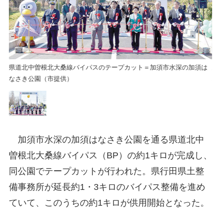
は
県道北中曽根北大桑線バイパスのテープカット＝加須市水深の加須は
県
なさき公園（市提供）
な
加須市水深の加須はなさき公園を通る県道北中
曽根北大桑線バイパス（BP）の約1キロが完成し、
同公園でテープカットが行われた。県行田県土整
備事務所が延長約1・3キロのバイパス整備を進め
ていて、このうちの約1キロが供用開始となった。