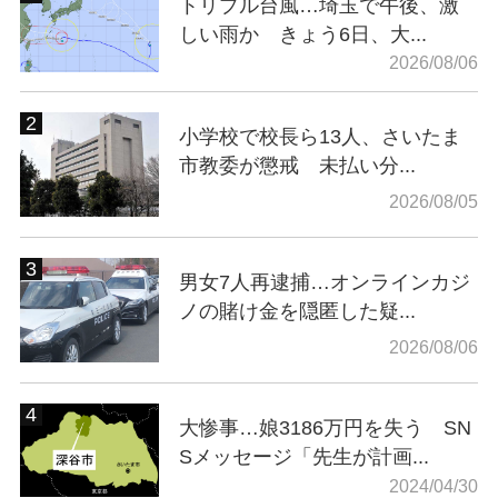
トリプル台風…埼玉で午後、激
しい雨か きょう6日、大...
2026/08/06
小学校で校長ら13人、さいたま
市教委が懲戒 未払い分...
2026/08/05
男女7人再逮捕…オンラインカジ
ノの賭け金を隠匿した疑...
2026/08/06
大惨事…娘3186万円を失う SN
Sメッセージ「先生が計画...
2024/04/30