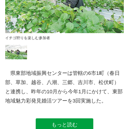
イチゴ狩りを楽しむ参加者
イ
県東部地域振興センターは管轄の6市1町（春日
部、草加、越谷、八潮、三郷、吉川市、松伏町）
と連携し、昨年の10月から今年1月にかけて、東部
地域魅力彩発見婚活ツアーを3回実施した。
もっと読む