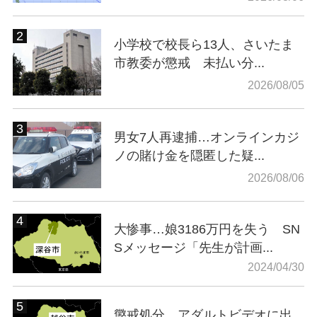
小学校で校長ら13人、さいたま
市教委が懲戒 未払い分...
2026/08/05
男女7人再逮捕…オンラインカジ
ノの賭け金を隠匿した疑...
2026/08/06
大惨事…娘3186万円を失う SN
Sメッセージ「先生が計画...
2024/04/30
懲戒処分…アダルトビデオに出