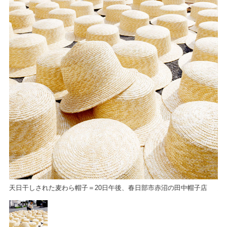
天日干しされた麦わら帽子＝20日午後、春日部市赤沼の田中帽子店
天