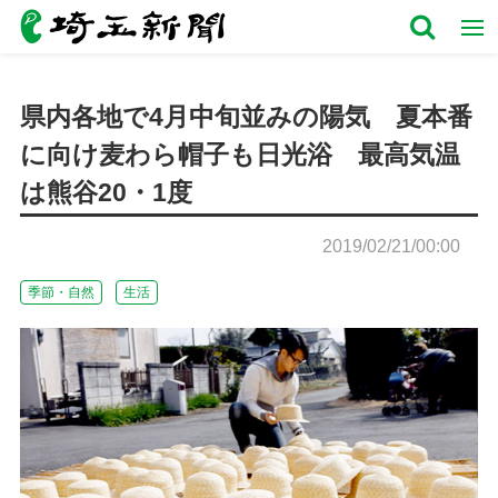
県内各地で4月中旬並みの陽気 夏本番
に向け麦わら帽子も日光浴 最高気温
は熊谷20・1度
2019/02/21/00:00
季節・自然
生活