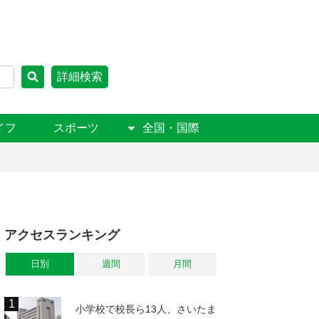
詳細検索
イフ
スポーツ
全国・国際
アクセスランキング
日別
週間
月間
小学校で校長ら13人、さいたま