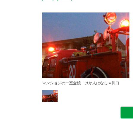
けが人はなし＝川口
マンションの一室全焼 けが人はなし＝川口