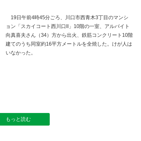
19日午前4時45分ごろ、川口市西青木3丁目のマンシ
ョン「スカイコート西川口II」10階の一室、アルバイト
向真喜夫さん（34）方から出火、鉄筋コンクリート10階
建てのうち同室約16平方メートルを全焼した。けが人は
いなかった。
マンションの一室全焼 けが人はなし＝川口
もっと読む