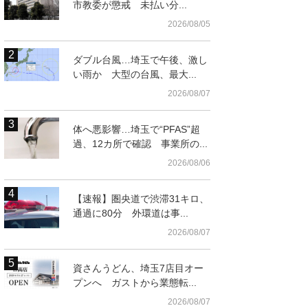
市教委が懲戒 未払い分...
2026/08/05
ダブル台風…埼玉で午後、激し
い雨か 大型の台風、最大...
2026/08/07
体へ悪影響…埼玉で“PFAS”超
過、12カ所で確認 事業所の...
2026/08/06
【速報】圏央道で渋滞31キロ、
通過に80分 外環道は事...
2026/08/07
資さんうどん、埼玉7店目オー
プンへ ガストから業態転...
2026/08/07