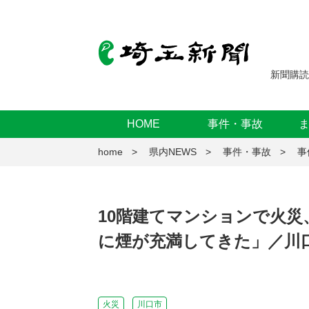
新聞購読
HOME
事件・事故
home
県内NEWS
事件・事故
事
10階建てマンションで火
に煙が充満してきた」／川
火災
川口市