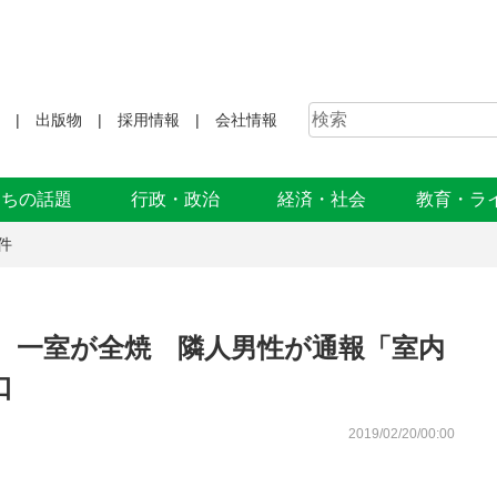
出版物
採用情報
会社情報
まちの話題
行政・政治
経済・社会
教育・ラ
件
災、一室が全焼 隣人男性が通報「室内
口
2019/02/20/00:00