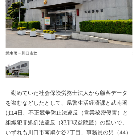
武南署＝川口市辻
武
勤めていた社会保険労務士法人から顧客データ
を盗むなどしたとして、県警生活経済課と武南署
は14日、不正競争防止法違反（営業秘密侵害）と
組織犯罪処罰法違反（犯罪収益隠匿）の疑いで、
いずれも川口市南鳩ケ谷7丁目、事務員の男（44）