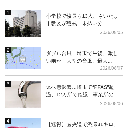
小学校で校長ら13人、さいたま
市教委が懲戒 未払い分...
2026/08/05
ダブル台風…埼玉で午後、激し
い雨か 大型の台風、最大...
2026/08/07
体へ悪影響…埼玉で“PFAS”超
過、12カ所で確認 事業所の...
2026/08/06
【速報】圏央道で渋滞31キロ、