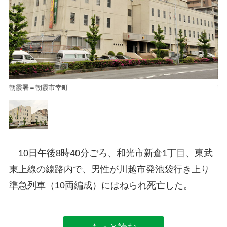
朝霞署＝朝霞市幸町
朝
10日午後8時40分ごろ、和光市新倉1丁目、東武
東上線の線路内で、男性が川越市発池袋行き上り
準急列車（10両編成）にはねられ死亡した。