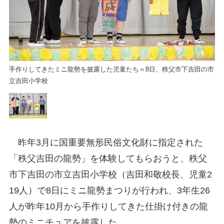
の市
手作りしてきたミニ龍勢を披露した児童たち＝8日、秩父市下吉田の市
手
立吉田小学校
立
昨年3月に国重要無形民俗文化財に指定された
「秩父吉田の龍勢」を体験してもらおうと、秩父
市下吉田の市立吉田小学校（吉田和敬校長、児童2
19人）で8日にミニ龍勢まつりが行われ、3年生26
人が昨年10月から手作りしてきた仕掛け付きの龍
勢のミニチュアを披露した。