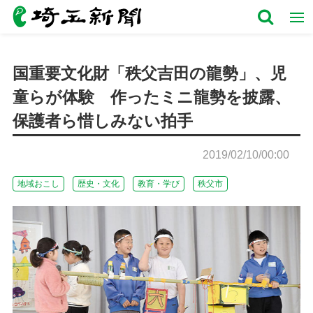
国重要文化財「秩父吉田の龍勢」、児
童らが体験 作ったミニ龍勢を披露、
保護者ら惜しみない拍手
2019/02/10/00:00
地域おこし
歴史・文化
教育・学び
秩父市