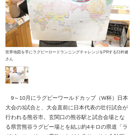
杵健
世界地図を手にラグビーロードランニングチャレンジをPRする臼杵健
世
さん
さ
9～10月にラグビーワールドカップ（W杯）日本
大会の3試合と、大会直前に日本代表の壮行試合が
行われる熊谷市。玄関口の熊谷駅と試合会場とな
る県営熊谷ラグビー場とを結ぶ約4キロの県道「ラ