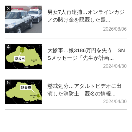
男女7人再逮捕…オンラインカジ
ノの賭け金を隠匿した疑...
2026/08/06
大惨事…娘3186万円を失う SN
Sメッセージ「先生が計画...
2024/04/30
懲戒処分…アダルトビデオに出
演した消防士 匿名の情報...
2024/04/30