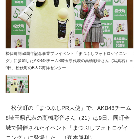
松伏町制50周年記念事業プレイベント「まつぶしフォトロゲイニン
松
）＝
グ」に参加したAKB48チーム8埼玉県代表の高橋彩音さん（写真右）＝
グ
9日、松伏町のB＆G海洋センター
9
松伏町の「まつぶしPR大使」で、AKB48チーム
8埼玉県代表の高橋彩音さん（21）は9日、同町全
域で開催されたイベント「まつぶしフォトロゲイ
ニング」に登場した。（森本勝利）