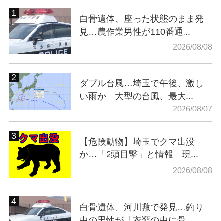
白骨遺体、座った状態のまま発
見…農作業男性が110番通...
2026/08/08
ダブル台風…埼玉で午後、激し
い雨か 大型の台風、最大...
2026/08/07
【危険動物】埼玉でクマ出没
か…「2頭目撃」と情報 現...
2026/08/08
白骨遺体、河川敷で発見…釣り
中の男性が「衣類の中に骨...