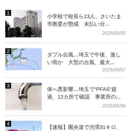
小学校で校長ら13人、さいたま
市教委が懲戒 未払い分...
2026/08/05
ダブル台風…埼玉で午後、激し
い雨か 大型の台風、最大...
2026/08/07
体へ悪影響…埼玉で“PFAS”超
過、12カ所で確認 事業所の...
2026/08/06
【速報】圏央道で渋滞31キロ、