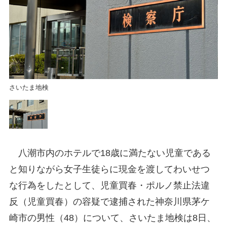
さいたま地検
さ
八潮市内のホテルで18歳に満たない児童である
と知りながら女子生徒らに現金を渡してわいせつ
な行為をしたとして、児童買春・ポルノ禁止法違
反（児童買春）の容疑で逮捕された神奈川県茅ケ
崎市の男性（48）について、さいたま地検は8日、